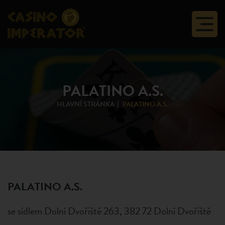
PALATINO A.S.
HLAVNÍ STRÁNKA
PALATINO A.S.
PALATINO A.S.
se sídlem Dolní Dvořiště 263, 382 72 Dolní Dvořiště