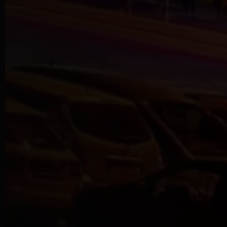
3
9
0
5
5
0
7
0
6
0
2
0
5
8
8
3
4
0
9
9
4
8
5
2
1
6
2
0
0
4
2
0
8
5
0
5
2
5
4
8
0
9
0
0
0
5
7
6
3
1
3
4
5
5
8
9
7
7
2
7
7
0
0
1
0
0
1
4
1
1
5
5
4
2
2
5
5
4
5
0
0
0
7
3
3
0
9
6
8
9
8
5
5