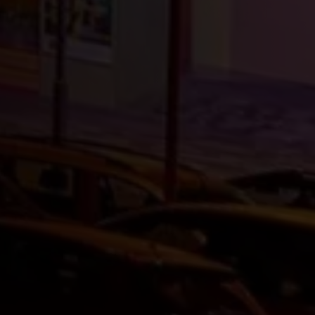
7
1
2
6
9
1
4
8
0
2
6
9
0
4
8
9
2
7
0
7
1
6
0
3
9
5
6
2
7
4
2
0
5
2
8
8
2
0
1
4
6
0
3
0
9
5
8
5
9