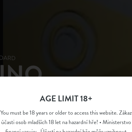
NDARD
INO
ERATOR
AGE LIMIT
18+
You must be 18 years or older to access this website. Zákaz
účasti osob mladších 18 let na hazardní hře! • Ministerstvo
financí varuje: „Účastí na hazardní hře může vzniknout